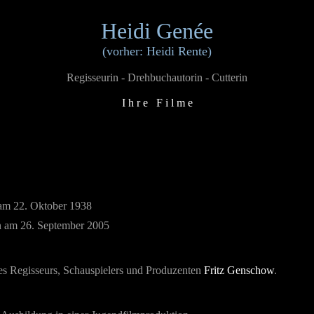
Heidi Genée
(vorher: Heidi Rente)
Regisseurin - Drehbuchautorin - Cutterin
I h r e F i l m e
am 22. Oktober 1938
n am 26. September 2005
es Regisseurs, Schauspielers und Produzenten
Fritz Genschow
.