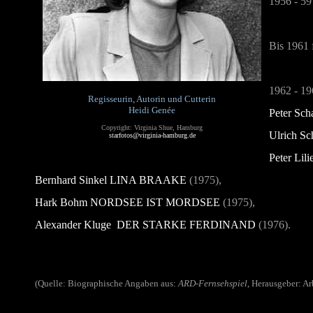
1956 - 59
Bis 1961 f
1962 - 19
Regisseurin, Autorin und Cutterin
Heidi Genée
Peter Sc
Copyright: Virginia Shue, Hamburg
Ulrich S
starfotos@virginia-hamburg.de
Peter Lili
Bernhard Sinkel
LINA BRAAKE
(1975),
Hark Bohm
NORDSEE IST MORDSEE
(1975),
Alexander Kluge
DER STARKE FERDINAND
(1976).
(Quelle: Biographische Angaben aus:
ARD-Fernsehspiel
, Herausgeber: Ar