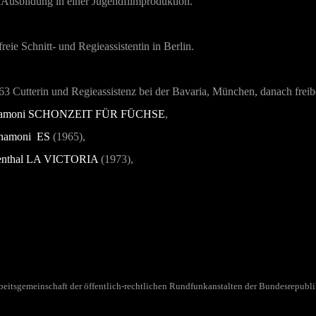
 Ausbildung in einer Jugendfilmproduktion.
reie Schnitt- und Regieassistentin in Berlin.
63 Cutterin und Regieassistenz bei der Bavaria, München, danach freiber
hamoni
SCHONZEIT FÜR FÜCHSE
,
chamoni
ES
(1965),
enthal
LA VICTORIA
(1973),
beitsgemeinschaft der öffentlich-rechtlichen Rundfunkanstalten der Bundesrepublik