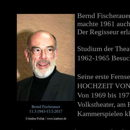
Bernd Fischeraue
machte 1961 auch 
Der Regisseur er
Studium der Theat
1962-1965 Besuch
Seine erste Ferns
HOCHZEIT VO
Von 1969 bis 197
Volkstheater, am
Bernd Fischerauer
11.3.1943-15.5.2017
Kammerspielen kl
©Andrea Pollak / www.isarbote.de