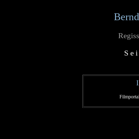
Bernd
Regiss
S e i
Filmporta