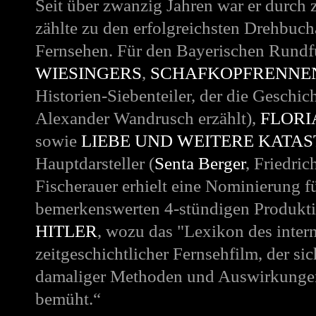
Seit über zwanzig Jahren war er durch 
zählte zu den erfolgreichsten Drehbuc
Fernsehen. Für den Bayerischen Rundfu
WIESINGERS
,
SCHAFKOPFRENNE
Historien-Siebenteiler, der die Geschic
Alexander Wandrusch erzählt)
,
FLORIA
sowie
LIEBE UND WEITERE KATA
Hauptdarsteller (
Senta Berger
, Friedri
Fischerauer erhielt eine Nominierung 
bemerkenswerten 4-stündigen Produkt
HITLER
, wozu das "Lexikon des intern
zeitgeschichtlicher Fernsehfilm, der si
damaliger Methoden und Auswirkungen 
bemüht.“