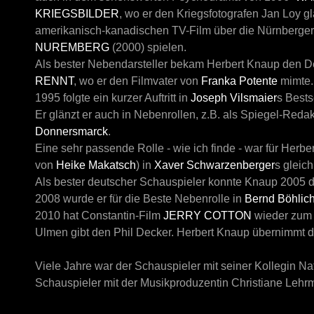
KRIEGSBILDER
, wo er den Kriegsfotografen Jan Loy gla
amerikanisch-kanadischen TV-Film über die Nürnberger
NUREMBERG
(2000) spielen.
Als bester Nebendarsteller bekam Herbert Knaup den De
RENNT
, wo er den Filmvater von
Franka Potente
mimte.
1995 folgte ein kurzer Auftritt in
Joseph Vilsmaier
s Bests
Er glänzt er auch in Nebenrollen, z.B. als Spiegel-Reda
Donnersmarck
.
Eine sehr passende Rolle - wie ich finde - war für Herbe
von
Heike Makatsch
) in
Xaver Schwarzenberger
s gleic
Als bester deutscher Schauspieler konnte Knaup 2005
2008 wurde er für die Beste Nebenrolle in
Bernd Böhlic
2010 hat Constantin-Film
JERRY COTTON
wieder zum 
Ulmen
gibt den Phil Decker. Herbert Knaup übernimmt di
Viele Jahre war der Schauspieler mit seiner Kollegin
Na
Schauspieler mit der Musikproduzentin Christiane Lehrm