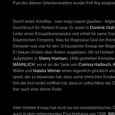
Part des älteren Streckenwärters wurde
Rolf Illig
eingeset
Durch einen Kinoflop - man mag's kaum glauben - folgte
Durchbruch für Herbert Knaup. Er spielt in
Dominik Graf
Leiter eines Einsatzkommandos und erhält für seine Dar
Bayerischen Filmpreis. Was für Regisseur Graf ein Reinfa
Desaster war, war für den Schauspieler Knaup der Begin
Er bekam Rollen über Rollen angeboten.
Mir ist Herbe
aufgefallen in
Sherry Horman
s 1996 gedrehter Komödi
MÄNNLICH
, wo er an der Seite von
Corinna Harfouch
,
A
Müller
und
Natalia Wörner
einen eigentlich glücklich un
spielt, der zu beweisen hat, dass seine ehelichen Kinde
ihm der Arzt leider eröffnet hat, dass er unfruchtbar sei; 
hier auch eine kleine Rolle.
Aber Herbert Knaup hat nicht nur ein komödiantisches Ta
auch in dem sehenswerten Psychodrama von 1996
WA